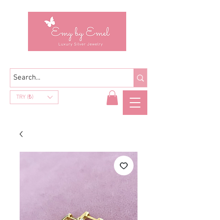
TRY (₺)