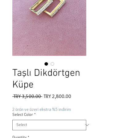
Taşlı Dikdörtgen
Küpe
Regular
Sale
 TRY 3,500.00 
TRY 2,800.00
Price
Price
2 ürün ve üzeri ekstra %5 indirim
Select Color
*
Quantity
*