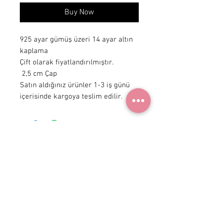
Buy Now
925 ayar gümüş üzeri 14 ayar altın 
kaplama

Çift olarak fiyatlandırılmıştır.

 2,5 cm Çap

Satın aldığınız ürünler 1-3 iş günü 
içerisinde kargoya teslim edilir.
+90 531
922 98 30
Instagram Shop
Membership Agreement
Delivery and Return