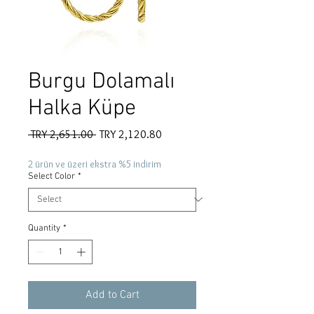
Burgu Dolamalı
Halka Küpe
Regular
Sale
 TRY 2,651.00 
TRY 2,120.80
Price
Price
2 ürün ve üzeri ekstra %5 indirim
Select Color
*
Quantity
*
Add to Cart