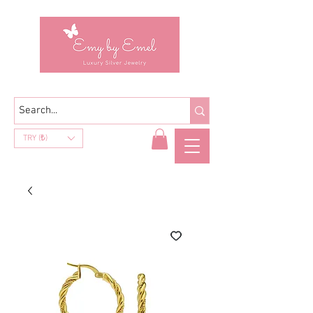
TRY (₺)