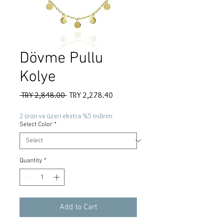
Dövme Pullu
Kolye
Regular
Sale
 TRY 2,848.00 
TRY 2,278.40
Price
Price
2 ürün ve üzeri ekstra %5 indirim
Select Color
*
Quantity
*
Add to Cart