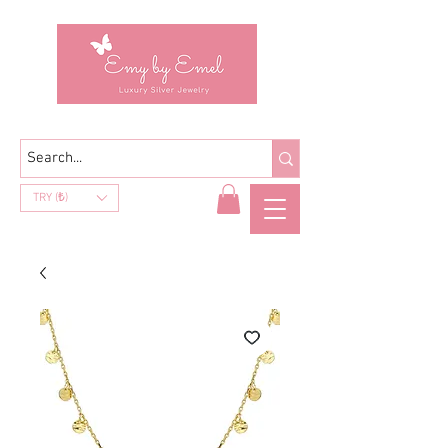
TRY (₺)