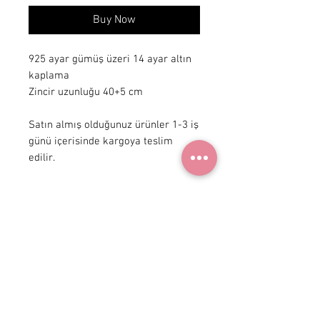
Buy Now
925 ayar gümüş üzeri 14 ayar altın 
kaplama

Zincir uzunluğu 40+5 cm 

Satın almış olduğunuz ürünler 1-3 iş 
günü içerisinde kargoya teslim 
edilir.
+90 531
922 98 30
Instagram Shop
Membership Agreement