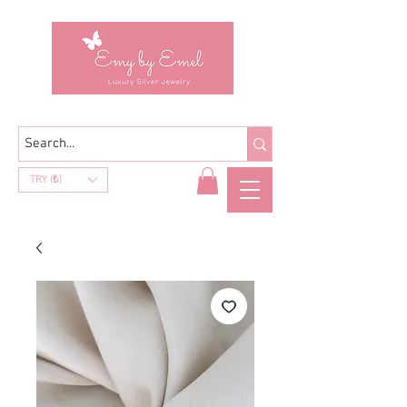
TRY (₺)