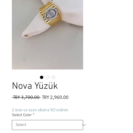
Nova Yüzük
Regular
Sale
 TRY 3,700.00 
TRY 2,960.00
Price
Price
2 ürün ve üzeri ekstra %5 indirim
Select Color
*