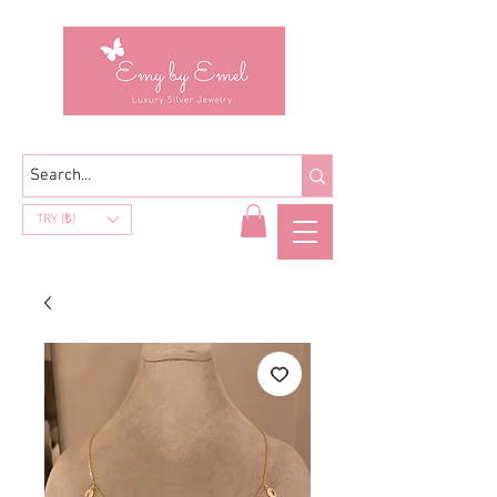
TRY (₺)