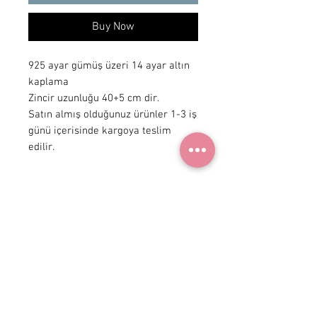
Buy Now
925 ayar gümüş üzeri 14 ayar altın
kaplama
Zincir uzunluğu 40+5 cm dir.
Satın almış olduğunuz ürünler 1-3 iş
günü içerisinde kargoya teslim
edilir.
+90 531
922 98 30
Instagram Shop
Membership Agreement
Delivery and Return