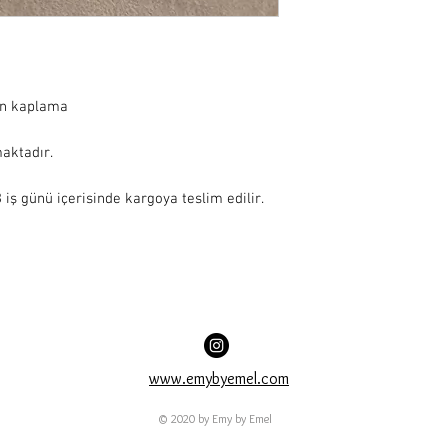
ın kaplama

ktadır.

iş günü içerisinde kargoya teslim edilir.
www.emybyemel.com
© 2020 by Emy by Emel