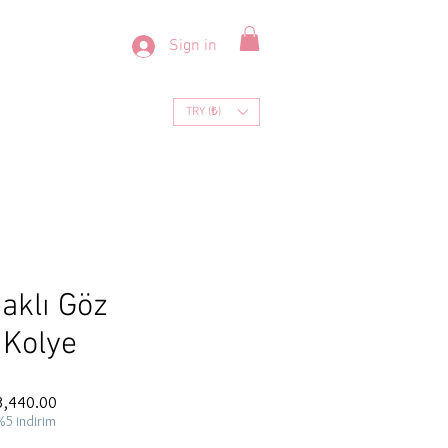
Sign in
TRY (₺)
paklı Göz
 Kolye
ar
Sale
3,440.00
Price
%5 indirim