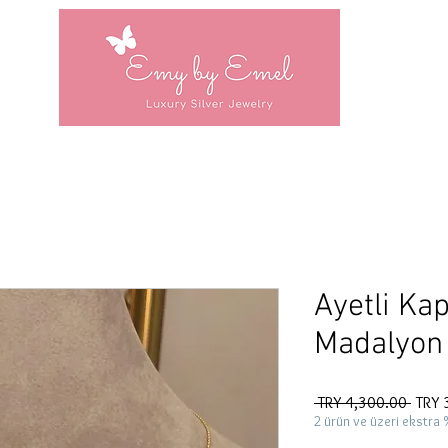
Ayetli Ka
Madalyon
Regul
 TRY 4,300.00 
TRY 
Price
2 ürün ve üzeri ekstra 