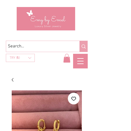
TRY (₺)