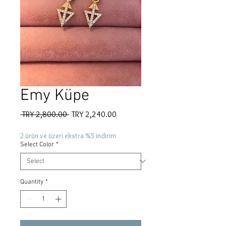
Emy Küpe
Regular
Sale
 TRY 2,800.00 
TRY 2,240.00
Price
Price
2 ürün ve üzeri ekstra %5 indirim
Select Color
*
Quantity
*