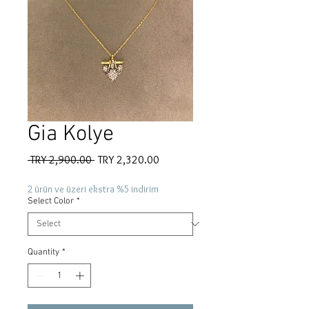
Gia Kolye
Regular
Sale
 TRY 2,900.00 
TRY 2,320.00
Price
Price
2 ürün ve üzeri ekstra %5 indirim
Select Color
*
Quantity
*