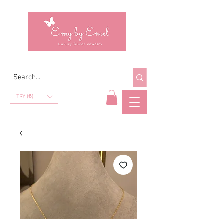
TRY (₺)