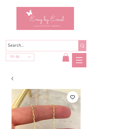
TRY (₺)