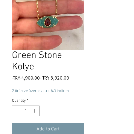
Green Stone
Kolye
Regular
Sale
 TRY 4,900.00 
TRY 3,920.00
Price
Price
2 ürün ve üzeri ekstra %5 indirim
Quantity
*
Add to Cart