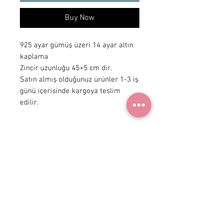
Buy Now
925 ayar gümüş üzeri 14 ayar altın
kaplama
Zincir uzunluğu 45+5 cm dir.
Satın almış olduğunuz ürünler 1-3 iş
günü içerisinde kargoya teslim
edilir.
+90 531
922 98 30
Instagram Shop
Membership Agreement
Delivery and Return