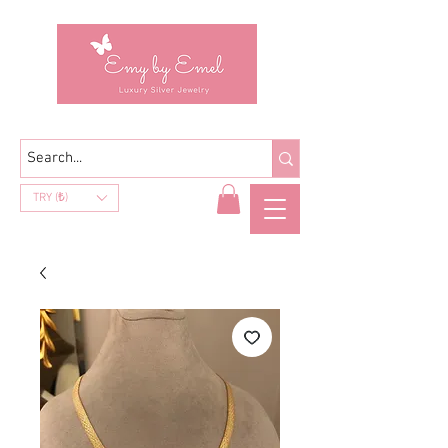
TRY (₺)