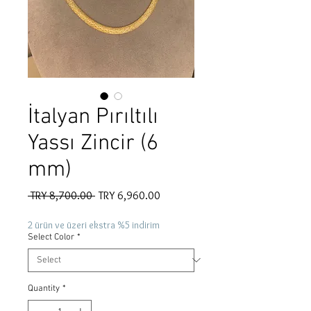
İtalyan Pırıltılı
Yassı Zincir (6
mm)
Regular
Sale
 TRY 8,700.00 
TRY 6,960.00
Price
Price
2 ürün ve üzeri ekstra %5 indirim
Select Color
*
Quantity
*