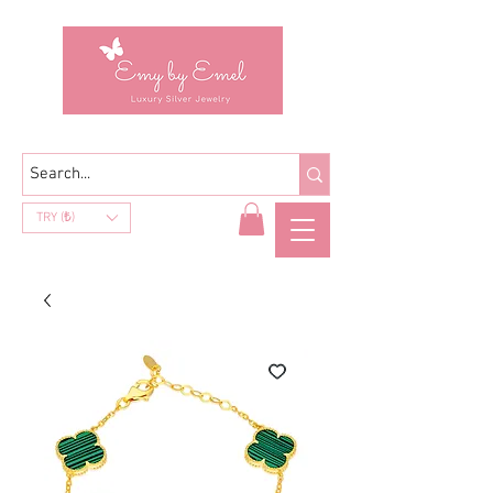
TRY (₺)