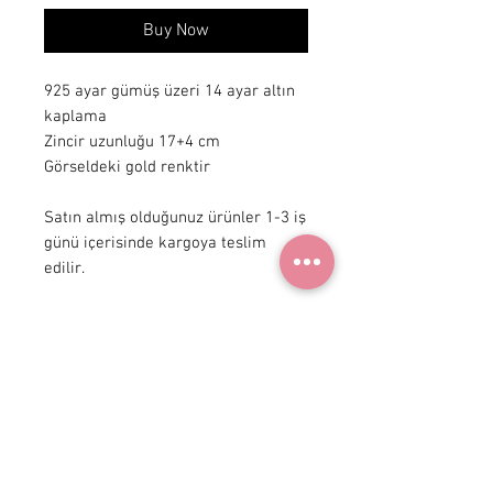
Buy Now
925 ayar gümüş üzeri 14 ayar altın
kaplama
Zincir uzunluğu 17+4 cm
Görseldeki gold renktir
Satın almış olduğunuz ürünler 1-3 iş
günü içerisinde kargoya teslim
edilir.
+90 531
922 98 30
Instagram Shop
Membership Agreement