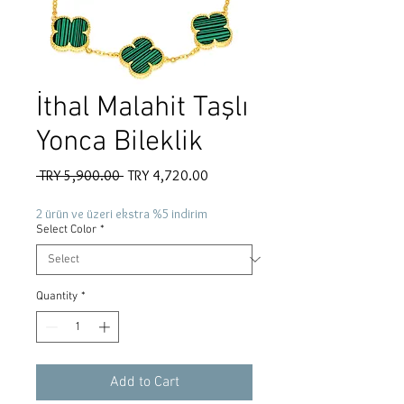
İthal Malahit Taşlı
Yonca Bileklik
Regular
Sale
 TRY 5,900.00 
TRY 4,720.00
Price
Price
2 ürün ve üzeri ekstra %5 indirim
Select Color
*
Quantity
*
Add to Cart