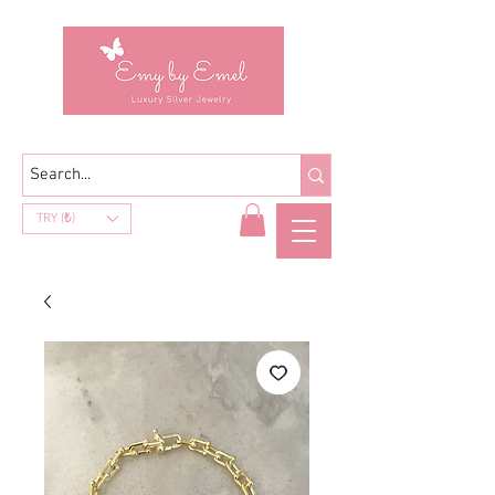
TRY (₺)