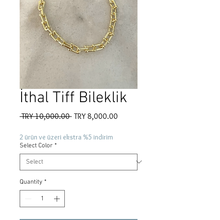
İthal Tiff Bileklik
Regular
Sale
 TRY 10,000.00 
TRY 8,000.00
Price
Price
2 ürün ve üzeri ekstra %5 indirim
Select Color
*
Quantity
*