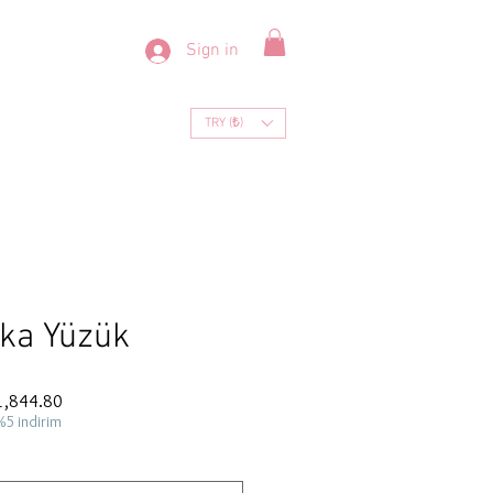
Sign in
TRY (₺)
aka Yüzük
ar
Sale
1,844.80
Price
%5 indirim