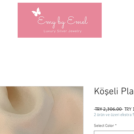
Köşeli Pl
Regul
 TRY 2,306.00 
TRY 
Price
2 ürün ve üzeri ekstra 
Select Color
*