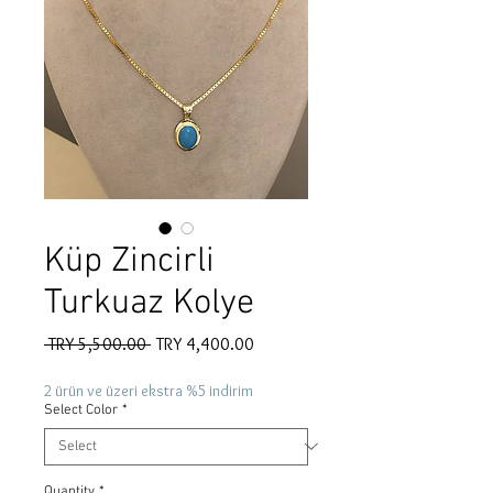
Küp Zincirli
Turkuaz Kolye
Regular
Sale
 TRY 5,500.00 
TRY 4,400.00
Price
Price
2 ürün ve üzeri ekstra %5 indirim
Select Color
*
Quantity
*