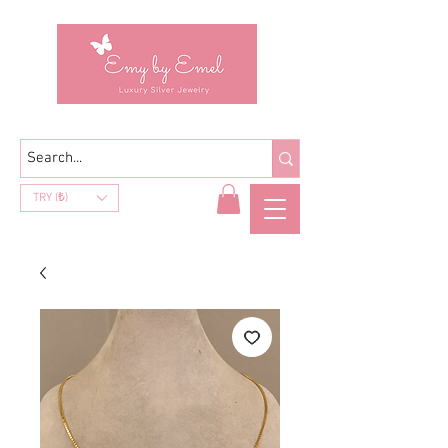
TRY (₺)