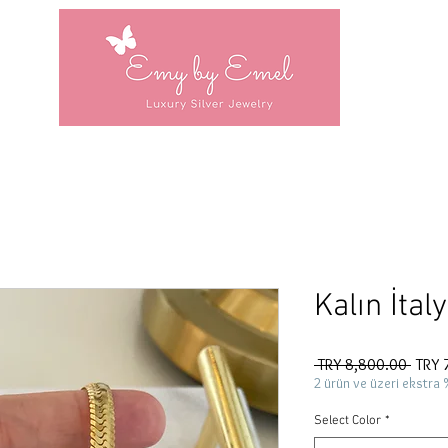
Kalın İtal
Regul
 TRY 8,800.00 
TRY 
Price
2 ürün ve üzeri ekstra 
Select Color
*