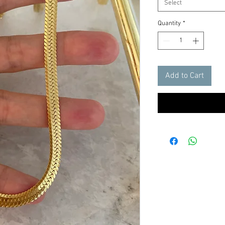
Select
Quantity
*
Add to Cart