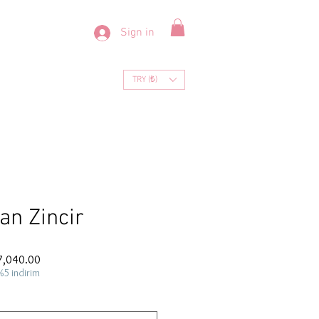
Sign in
TRY (₺)
yan Zincir
ar
Sale
7,040.00
Price
%5 indirim