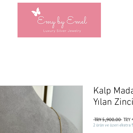
Kalp Mada
Yılan Zinc
Regul
 TRY 5,900.00 
TRY 
Price
2 ürün ve üzeri ekstra 