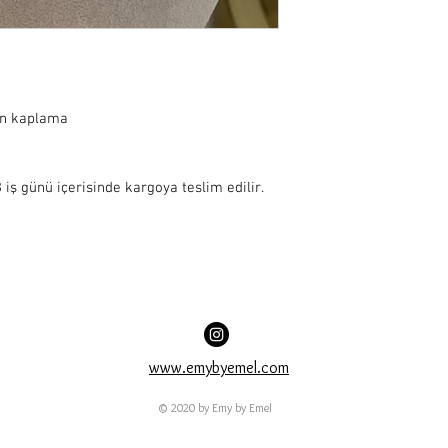
ın kaplama
iş günü içerisinde kargoya teslim edilir.
www.emybyemel.com
© 2020 by Emy by Emel