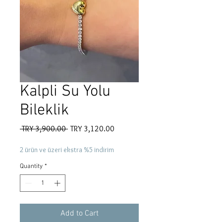
Kalpli Su Yolu
Bileklik
Regular
Sale
 TRY 3,900.00 
TRY 3,120.00
Price
Price
2 ürün ve üzeri ekstra %5 indirim
Quantity
*
Add to Cart