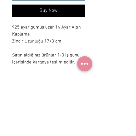
Buy Now
925 ayar gümüş üzer 14 Ayar Altın
Kaplama
Zincir Uzunluğu 17+3 cm
Satın aldığınız ürünler 1-3 iş günü
içerisinde kargoya teslim edilir.
+90 531
922 98 30
Instagram Shop
Membership Agreement
Delivery and Return