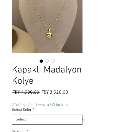
Kapaklı Madalyon
Kolye
Regular
Sale
 TRY 4,900.00 
TRY 3,920.00
Price
Price
2 ürün ve üzeri ekstra %5 indirim
Select Color
*
Quantity
*