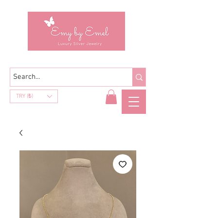
TRY (₺)