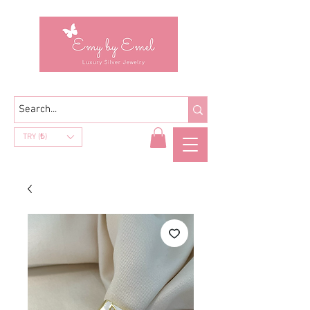
TRY (₺)