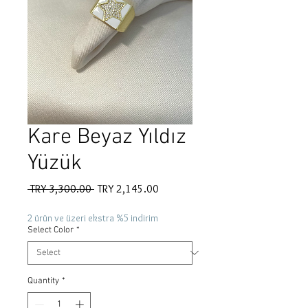
Kare Beyaz Yıldız
Yüzük
Regular
Sale
 TRY 3,300.00 
TRY 2,145.00
Price
Price
2 ürün ve üzeri ekstra %5 indirim
Select Color
*
Quantity
*