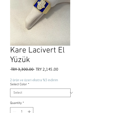
Kare Lacivert El
Yüzük
Regular
Sale
 TRY 3,300.00 
TRY 2,145.00
Price
Price
2 ürün ve üzeri ekstra %5 indirim
Select Color
*
Quantity
*