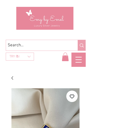
TRY (₺)