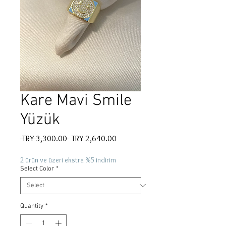
Kare Mavi Smile
Yüzük
Regular
Sale
 TRY 3,300.00 
TRY 2,640.00
Price
Price
2 ürün ve üzeri ekstra %5 indirim
Select Color
*
Quantity
*