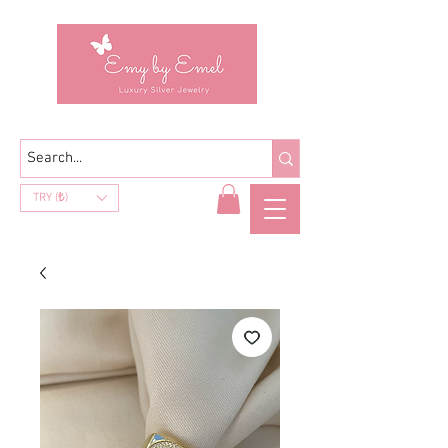
TRY (₺)