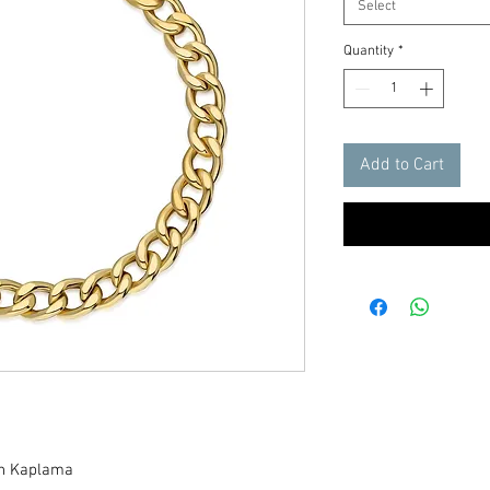
Select
Quantity
*
Add to Cart
n Kaplama
