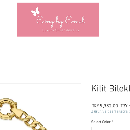
Kilit Bilek
Regul
 TRY 5,382.00 
TRY 
Price
2 ürün ve üzeri ekstra 
Select Color
*