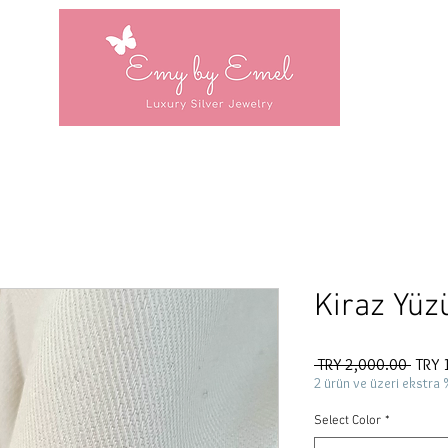
Kiraz Yüz
Regul
 TRY 2,000.00 
TRY 
Price
2 ürün ve üzeri ekstra 
Select Color
*