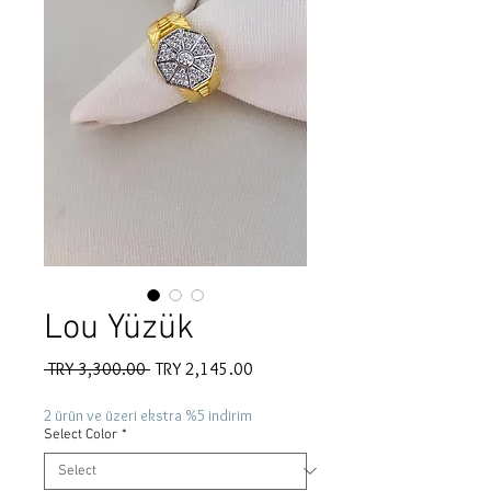
Lou Yüzük
Regular
Sale
 TRY 3,300.00 
TRY 2,145.00
Price
Price
2 ürün ve üzeri ekstra %5 indirim
Select Color
*