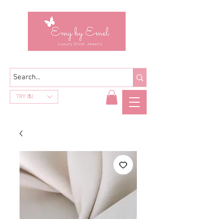
TRY (₺)