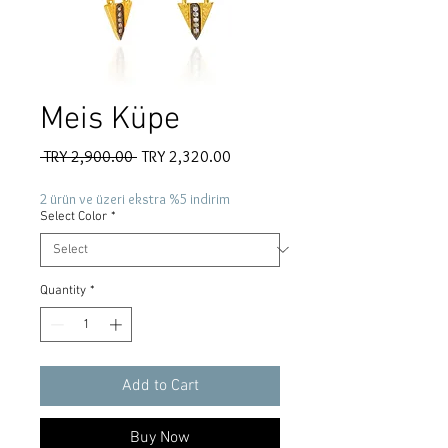
Meis Küpe
Regular
Sale
 TRY 2,900.00 
TRY 2,320.00
Price
Price
2 ürün ve üzeri ekstra %5 indirim
Select Color
*
Quantity
*
Add to Cart
Buy Now