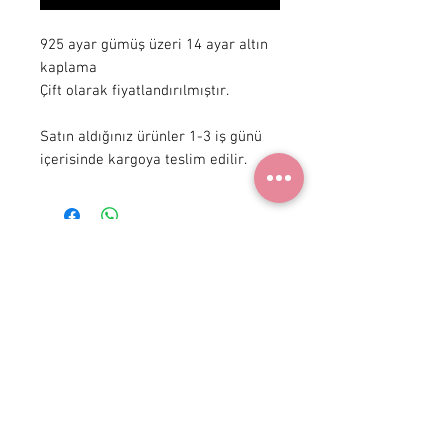
925 ayar gümüş üzeri 14 ayar altın 
kaplama

Çift olarak fiyatlandırılmıştır.

Satın aldığınız ürünler 1-3 iş günü 
içerisinde kargoya teslim edilir.
+90 531
922 98 30
Instagram Shop
Membership Agreement
Delivery and Return
Privacy Policy