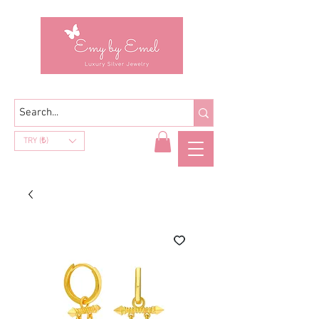
TRY (₺)