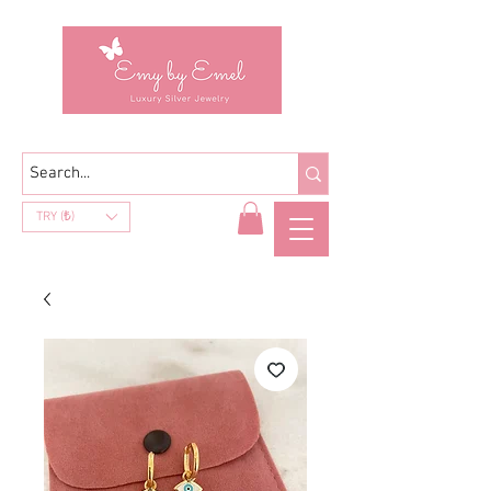
TRY (₺)