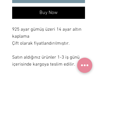
Buy Now
925 ayar gümüş üzeri 14 ayar altın 
kaplama

Çift olarak fiyatlandırılmıştır. 

Satın aldığınız ürünler 1-3 iş günü 
içerisinde kargoya teslim edilir.
+90 531
922 98 30
Instagram Shop
Membership Agreement