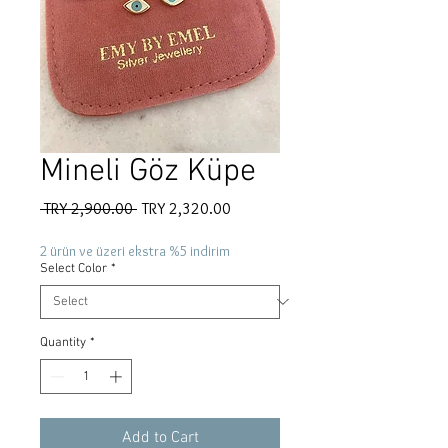
Mineli Göz Küpe
Regular
Sale
 TRY 2,900.00 
TRY 2,320.00
Price
Price
2 ürün ve üzeri ekstra %5 indirim
Select Color
*
Quantity
*
Add to Cart