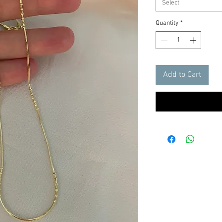
Select
Quantity
*
Add to Cart