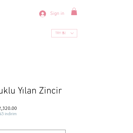
Sign in
TRY (₺)
klu Yılan Zincir
ar
Sale
2,320.00
Price
%5 indirim