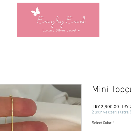
Mini Topçu
Regul
 TRY 2,900.00 
TRY 
Price
2 ürün ve üzeri ekstra 
Select Color
*