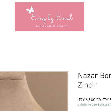
Nazar Bon
Zincir
Regul
 TRY 6,500.00 
TRY 
Price
2 ürün ve üzeri ekstra 