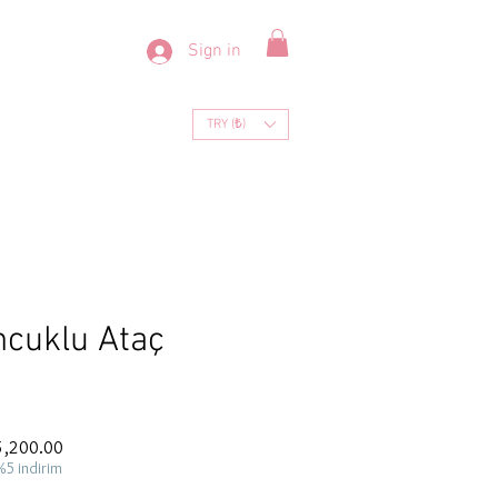
Sign in
TRY (₺)
cuklu Ataç
ar
Sale
5,200.00
Price
%5 indirim