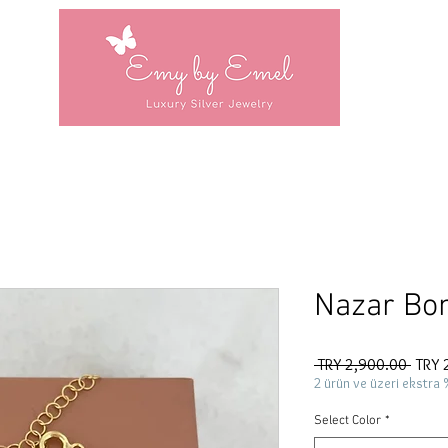
Nazar Bon
Regul
 TRY 2,900.00 
TRY 
Price
2 ürün ve üzeri ekstra 
Select Color
*