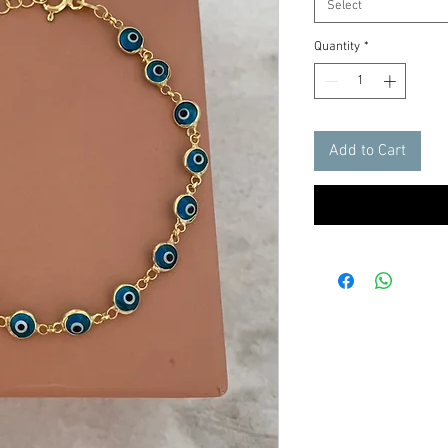
Select
Quantity
*
Add to Cart