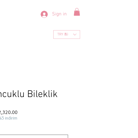
Sign in
TRY (₺)
cuklu Bileklik
ar
Sale
2,320.00
Price
%5 indirim