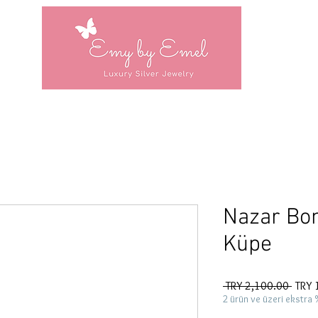
Nazar Bon
Küpe
Regul
 TRY 2,100.00 
TRY 
Price
2 ürün ve üzeri ekstra 