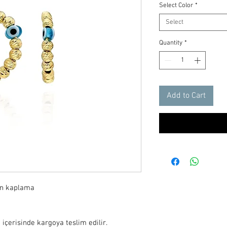
Select Color
*
Select
Quantity
*
Add to Cart
ın kaplama

 içerisinde kargoya teslim edilir.