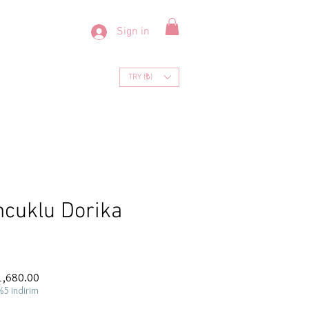
Sign in
TRY (₺)
cuklu Dorika
ar
Sale
1,680.00
Price
%5 indirim