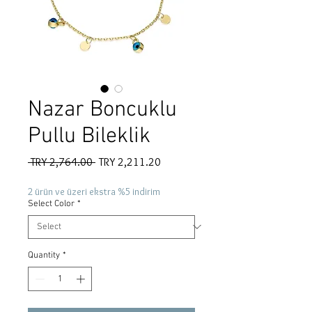
Nazar Boncuklu
Pullu Bileklik
Regular
Sale
 TRY 2,764.00 
TRY 2,211.20
Price
Price
2 ürün ve üzeri ekstra %5 indirim
Select Color
*
Quantity
*