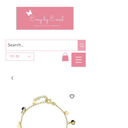
TRY (₺)