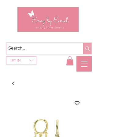
TRY (₺)