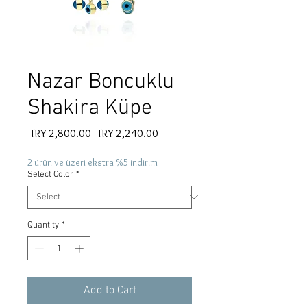
Nazar Boncuklu
Shakira Küpe
Regular
Sale
 TRY 2,800.00 
TRY 2,240.00
Price
Price
2 ürün ve üzeri ekstra %5 indirim
Select Color
*
Quantity
*
Add to Cart