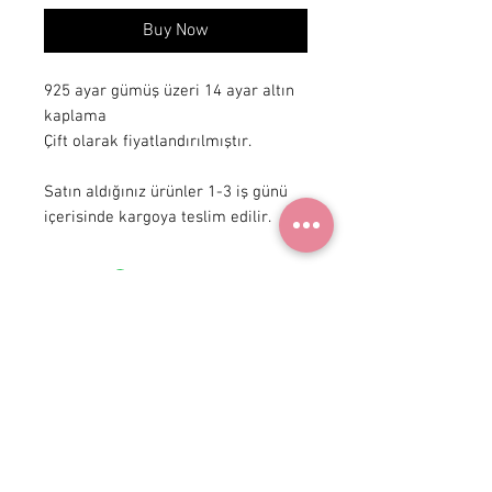
Buy Now
925 ayar gümüş üzeri 14 ayar altın 
kaplama

Çift olarak fiyatlandırılmıştır.

Satın aldığınız ürünler 1-3 iş günü 
içerisinde kargoya teslim edilir.
+90 531
922 98 30
Instagram Shop
Membership Agreement
Delivery and Return