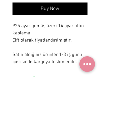
Buy Now
925 ayar gümüş üzeri 14 ayar altın 
kaplama

Çift olarak fiyatlandırılmıştır.

Satın aldığınız ürünler 1-3 iş günü 
içerisinde kargoya teslim edilir.
+90 531
922 98 30
Instagram Shop
Membership Agreement
Delivery and Return