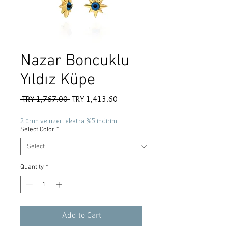
Nazar Boncuklu
Yıldız Küpe
Regular
Sale
 TRY 1,767.00 
TRY 1,413.60
Price
Price
2 ürün ve üzeri ekstra %5 indirim
Select Color
*
Quantity
*
Add to Cart