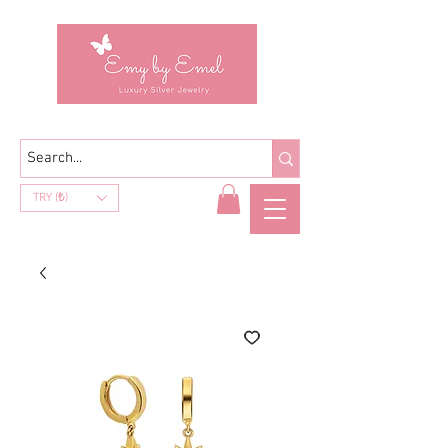
TRY (₺)