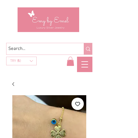
TRY (₺)