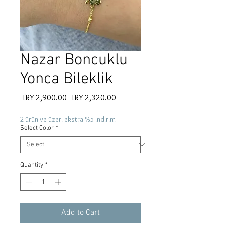
Nazar Boncuklu
Yonca Bileklik
Regular
Sale
 TRY 2,900.00 
TRY 2,320.00
Price
Price
2 ürün ve üzeri ekstra %5 indirim
Select Color
*
Quantity
*
Add to Cart