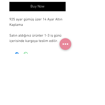
Buy Now
925 ayar gümüş üzer 14 Ayar Altın
Kaplama
Satın aldığınız ürünler 1-3 iş günü
içerisinde kargoya teslim edilir.
+90 531
922 98 30
Instagram Shop
Membership Agreement
Delivery and Return