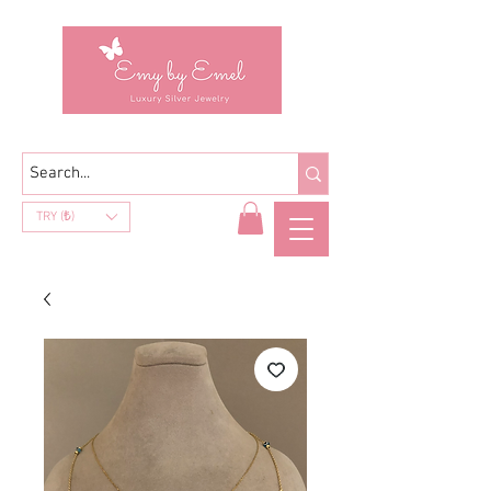
TRY (₺)