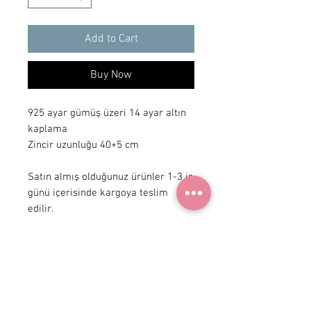
Add to Cart
Buy Now
925 ayar gümüş üzeri 14 ayar altın 
kaplama

Zincir uzunluğu 40+5 cm

Satın almış olduğunuz ürünler 1-3 iş 
günü içerisinde kargoya teslim 
edilir.
+90 531
922 98 30