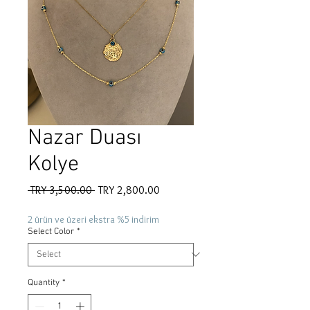
Nazar Duası
Kolye
Regular
Sale
 TRY 3,500.00 
TRY 2,800.00
Price
Price
2 ürün ve üzeri ekstra %5 indirim
Select Color
*
Quantity
*