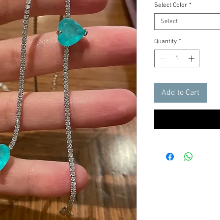
Select Color
*
Select
Quantity
*
Add to Cart