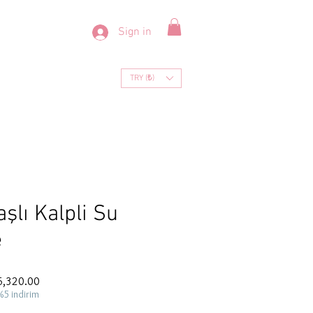
Sign in
TRY (₺)
şlı Kalpli Su
e
ar
Sale
6,320.00
Price
%5 indirim