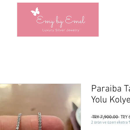
Paraiba Ta
Yolu Koly
Regul
 TRY 7,900.00 
TRY 
Price
2 ürün ve üzeri ekstra 