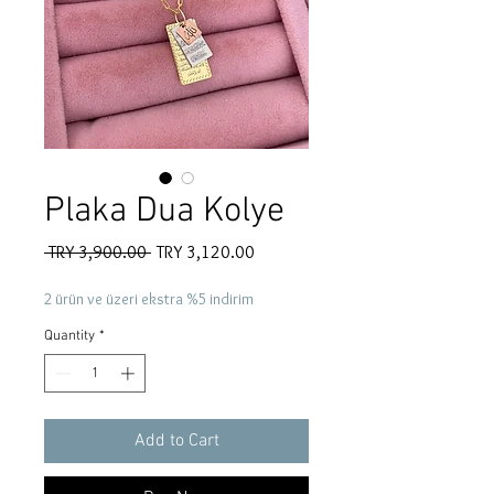
Plaka Dua Kolye
Regular
Sale
 TRY 3,900.00 
TRY 3,120.00
Price
Price
2 ürün ve üzeri ekstra %5 indirim
Quantity
*
Add to Cart