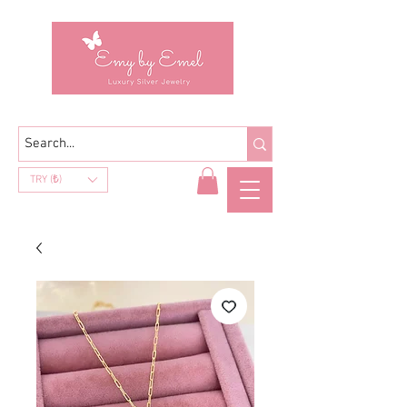
TRY (₺)