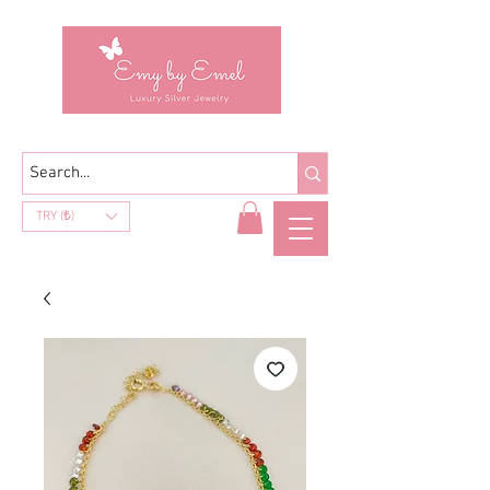
TRY (₺)