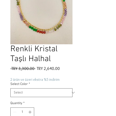
Renkli Kristal
Taşlı Halhal
Regular
Sale
 TRY 3,300.00 
TRY 2,640.00
Price
Price
2 ürün ve üzeri ekstra %5 indirim
Select Color
*
Quantity
*