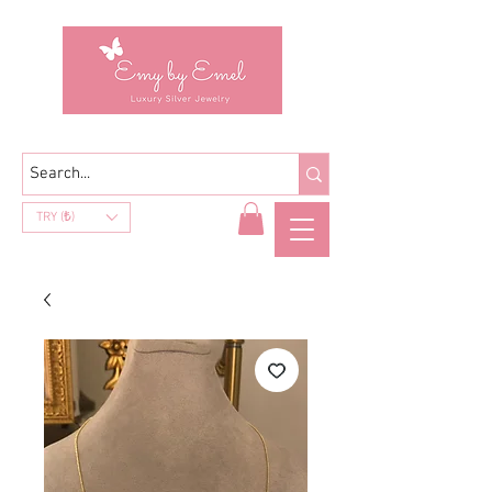
TRY (₺)