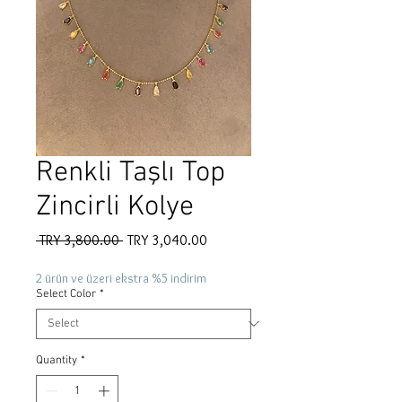
Renkli Taşlı Top
Zincirli Kolye
Regular
Sale
 TRY 3,800.00 
TRY 3,040.00
Price
Price
2 ürün ve üzeri ekstra %5 indirim
Select Color
*
Quantity
*