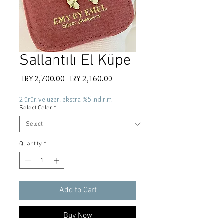
Sallantılı El Küpe
Regular
Sale
 TRY 2,700.00 
TRY 2,160.00
Price
Price
2 ürün ve üzeri ekstra %5 indirim
Select Color
*
Quantity
*
Add to Cart
Buy Now