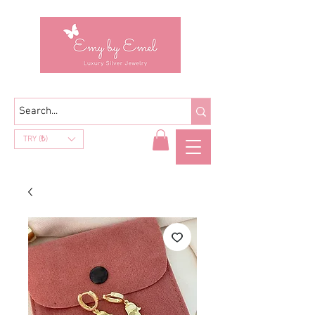
TRY (₺)