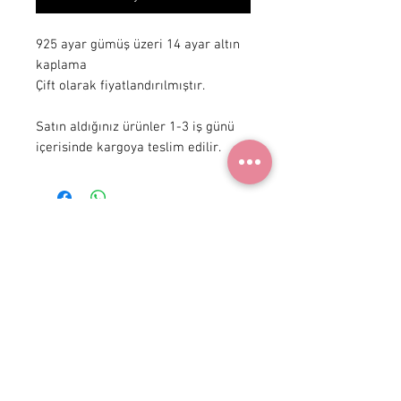
925 ayar gümüş üzeri 14 ayar altın 
kaplama

Çift olarak fiyatlandırılmıştır.

Satın aldığınız ürünler 1-3 iş günü 
içerisinde kargoya teslim edilir.
+90 531
922 98 30
Instagram Shop
Membership Agreement
Delivery and Return
Privacy Policy