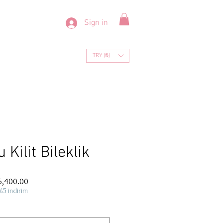
Sign in
TRY (₺)
 Kilit Bileklik
ar
Sale
6,400.00
Price
%5 indirim