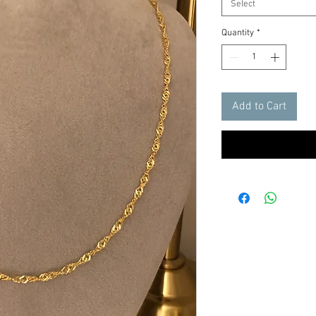
Select
Quantity
*
Add to Cart