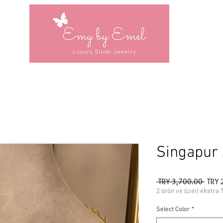
Singapur 
Regul
 TRY 3,700.00 
TRY 
Price
2 ürün ve üzeri ekstra 
Select Color
*