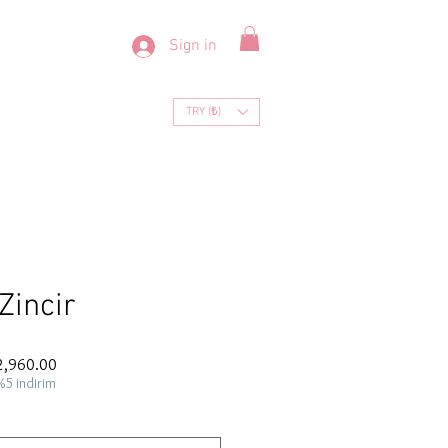
Sign in
TRY (₺)
Zincir
ar
Sale
2,960.00
Price
%5 indirim