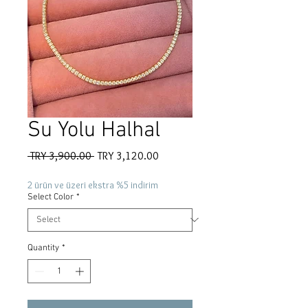
Su Yolu Halhal
Regular
Sale
 TRY 3,900.00 
TRY 3,120.00
Price
Price
2 ürün ve üzeri ekstra %5 indirim
Select Color
*
Quantity
*