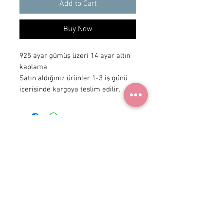
Add to Cart
Buy Now
925 ayar gümüş üzeri 14 ayar altın
kaplama
Satın aldığınız ürünler 1-3 iş günü
içerisinde kargoya teslim edilir.
+90 531
922 98 30
Instagram Shop
Membership Agreement
Delivery and Return