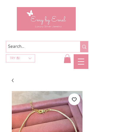
TRY (₺)