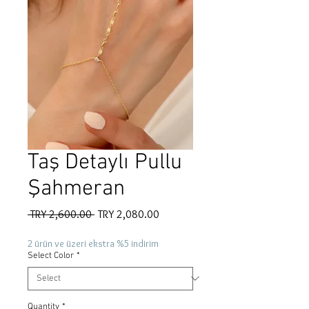
Taş Detaylı Pullu
Şahmeran
Regular
Sale
 TRY 2,600.00 
TRY 2,080.00
Price
Price
2 ürün ve üzeri ekstra %5 indirim
Select Color
*
Quantity
*