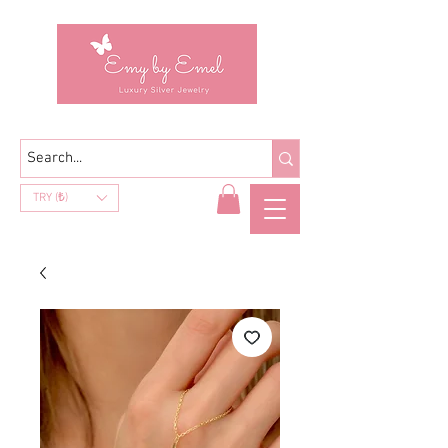
TRY (₺)