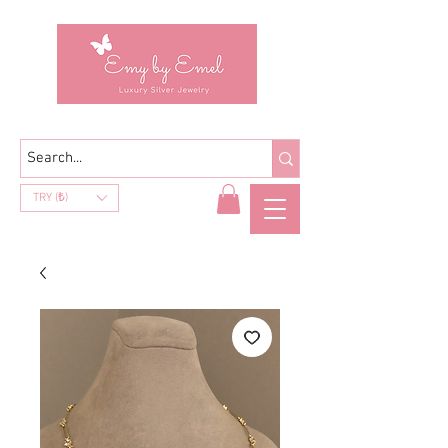
TRY (₺)