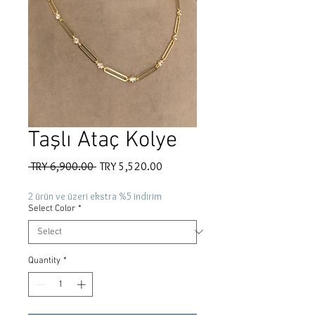
Taşlı Ataç Kolye
Regular
Sale
 TRY 6,900.00 
TRY 5,520.00
Price
Price
2 ürün ve üzeri ekstra %5 indirim
Select Color
*
Quantity
*