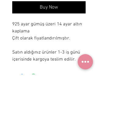
Buy Now
925 ayar gümüş üzeri 14 ayar altın 
kaplama

Çift olarak fiyatlandırılmıştır.

Satın aldığınız ürünler 1-3 iş günü 
içerisinde kargoya teslim edilir.
+90 531
922 98 30
Instagram Shop
Membership Agreement
Delivery and Return