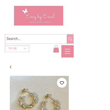
TRY (₺)