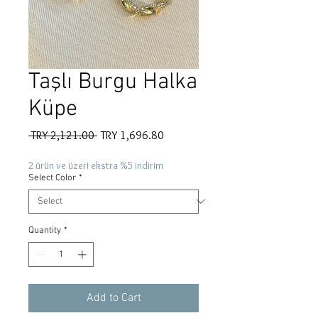
Taşlı Burgu Halka
Küpe
Regular
Sale
 TRY 2,121.00 
TRY 1,696.80
Price
Price
2 ürün ve üzeri ekstra %5 indirim
Select Color
*
Quantity
*
Add to Cart