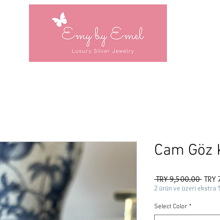
Cam Göz K
Regul
 TRY 9,500.00 
TRY 
Price
2 ürün ve üzeri ekstra 
Select Color
*