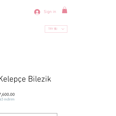
Sign in
TRY (₺)
elepçe Bilezik
ar
Sale
7,600.00
Price
%5 indirim