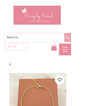
TRY (₺)