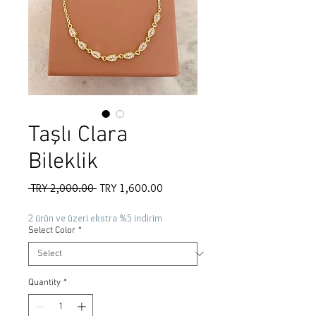
Taşlı Clara
Bileklik
Regular
Sale
 TRY 2,000.00 
TRY 1,600.00
Price
Price
2 ürün ve üzeri ekstra %5 indirim
Select Color
*
Quantity
*