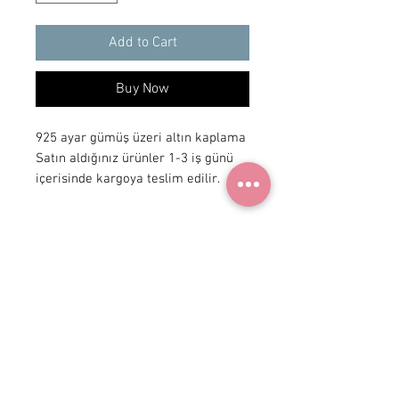
Add to Cart
Buy Now
925 ayar gümüş üzeri altın kaplama
Satın aldığınız ürünler 1-3 iş günü
içerisinde kargoya teslim edilir.
+90 531
922 98 30
Instagram Shop
Membership Agreement
Delivery and Return