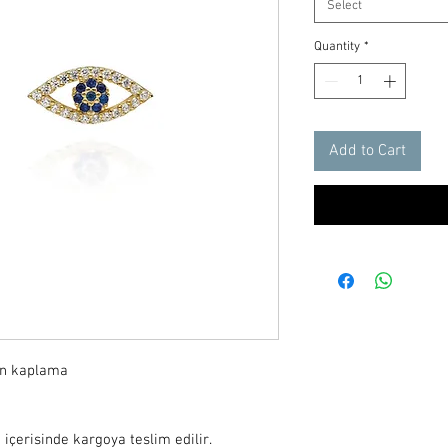
Select
Quantity
*
Add to Cart
ın kaplama

 içerisinde kargoya teslim edilir.