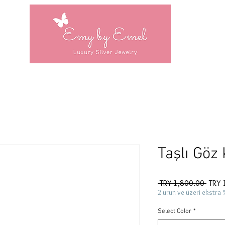
Taşlı Göz
Regul
 TRY 1,800.00 
TRY 
Price
2 ürün ve üzeri ekstra 
Select Color
*