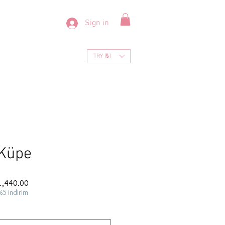
Sign in
TRY (₺)
 Küpe
ar
Sale
1,440.00
Price
%5 indirim