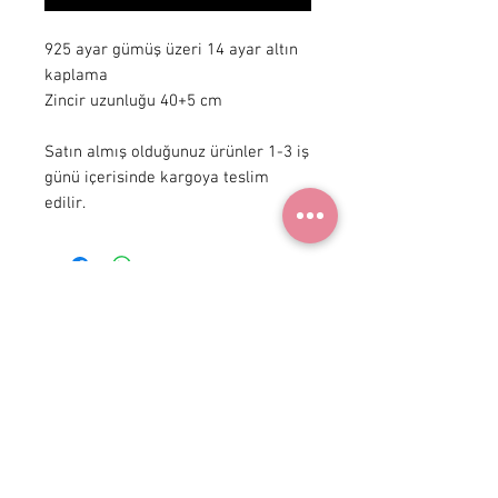
925 ayar gümüş üzeri 14 ayar altın 
kaplama

Zincir uzunluğu 40+5 cm 

Satın almış olduğunuz ürünler 1-3 iş 
günü içerisinde kargoya teslim 
edilir.
+90 531
922 98 30
Instagram Shop
Membership Agreement
Delivery and Return