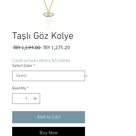
Taşlı Göz Kolye
Regular
Sale
 TRY 1,594.00 
TRY 1,275.20
Price
Price
2 ürün ve üzeri ekstra %5 indirim
Select Color
*
Quantity
*
Add to Cart
Buy Now