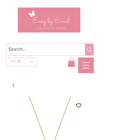
TRY (₺)